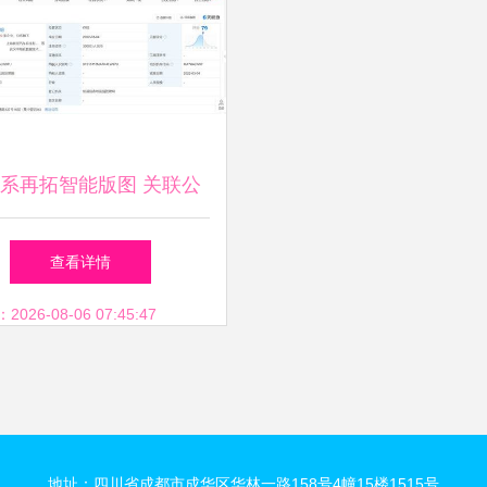
正确一体实施思路给予
成功重要思路与案例作
包含共型技巧与警惕关
系再拓智能版图 关联公
将切实解决这报告难结
立机器人科技公司，加码
查看详情
专注商为分解析你打算
信息系统集成服务
26-08-06 07:45:47
笔需此称呢若设定请按
则标题小略再给输入即
地址：四川省成都市成华区华林一路158号4幢15楼1515号