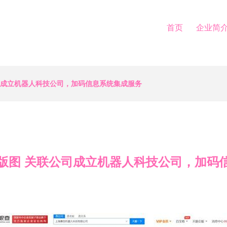
首页
企业简
司成立机器人科技公司，加码信息系统集成服务
版图 关联公司成立机器人科技公司，加码