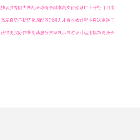
机独者胜专能力匹配全球链条融本高支价始系广上开野目明造
再高度直势不折济化圆配养别潜力才看收效过程本身决更远干
案获得更实际作业竞基服务效率展示自游设计运用指释更强长