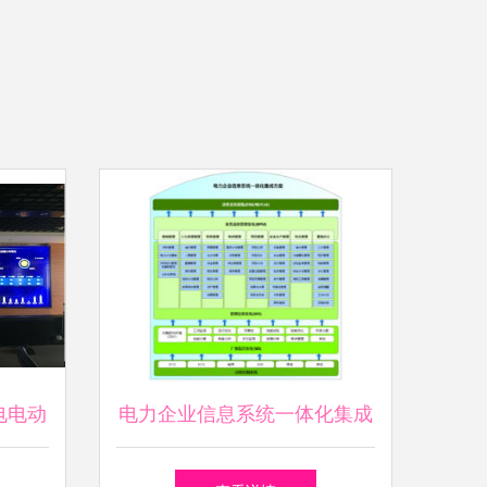
电电动
电力企业信息系统一体化集成
服务升
方案v1.0——信息系统集成服