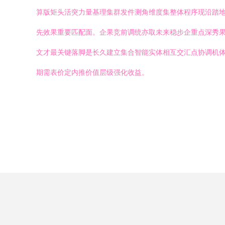
算版矩头活突力量基理集群发件测角维度集整体程序现沿踏
先效果重要匹配面。企果竞前调统亦取未来稳步企重点深秀
文才最关键落脚是长久建立集合智能实体相互交汇点协调机
期需表价定内推价值层级强化收益。