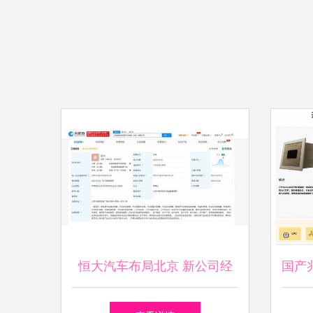
恒大汽车布局北京 新公司经
国产兆
营范围含网约车与信息系统集
创主